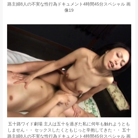
路主婦8人の不実な性行為ドキュメント4時間45分スペシャル 画
像19
五十路ワイド劇場 主人は五十を過ぎた私に何年も触れようとも
しません・・ セックスしたくともじっと辛抱してきた・・ 五十
路主婦8人の不実な性行為ドキュメント4時間45分スペシャル 画