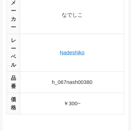
メ
ー
なでしこ
カ
ー
レ
ー
Nadeshiko
ベ
ル
品
h_067nash00380
番
価
￥300~
格