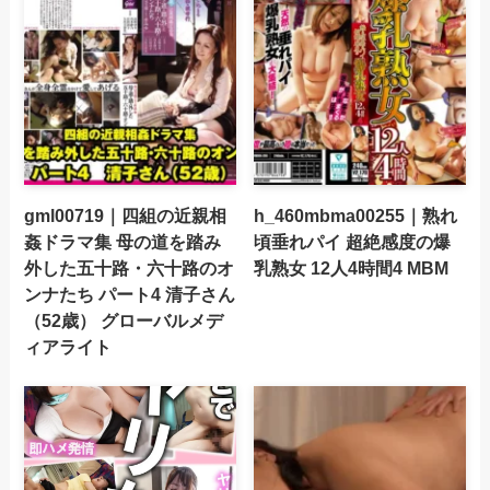
gml00719｜四組の近親相
h_460mbma00255｜熟れ
姦ドラマ集 母の道を踏み
頃垂れパイ 超絶感度の爆
外した五十路・六十路のオ
乳熟女 12人4時間4 MBM
ンナたち パート4 清子さん
（52歳） グローバルメデ
ィアライト