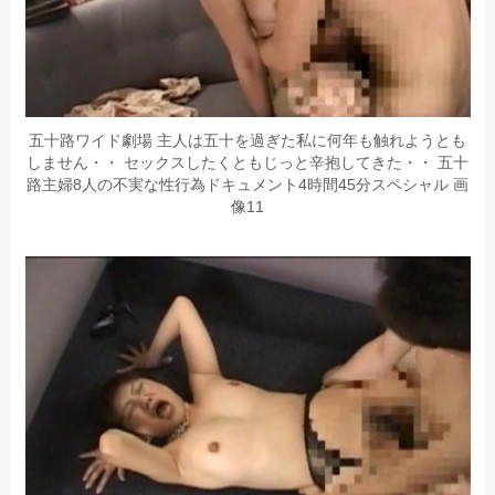
五十路ワイド劇場 主人は五十を過ぎた私に何年も触れようとも
しません・・ セックスしたくともじっと辛抱してきた・・ 五十
路主婦8人の不実な性行為ドキュメント4時間45分スペシャル 画
像11