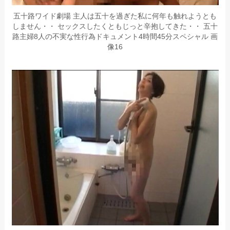
五十路ワイド劇場 主人は五十を過ぎた私に何年も触れようとも
しません・・ セックスしたくともじっと辛抱してきた・・ 五十
路主婦8人の不実な性行為ドキュメント4時間45分スペシャル 画
像16