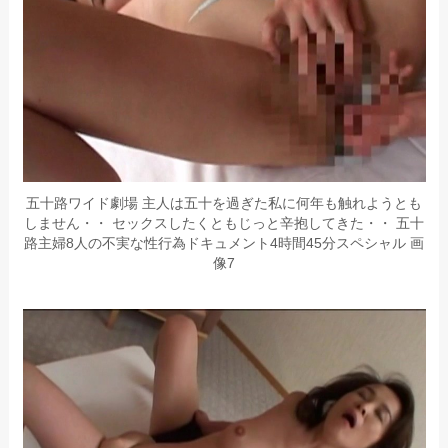
五十路ワイド劇場 主人は五十を過ぎた私に何年も触れようとも
しません・・ セックスしたくともじっと辛抱してきた・・ 五十
路主婦8人の不実な性行為ドキュメント4時間45分スペシャル 画
像7