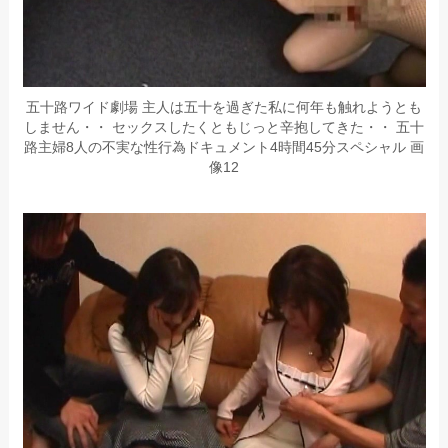
五十路ワイド劇場 主人は五十を過ぎた私に何年も触れようとも
しません・・ セックスしたくともじっと辛抱してきた・・ 五十
路主婦8人の不実な性行為ドキュメント4時間45分スペシャル 画
像12