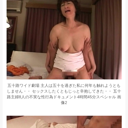
五十路ワイド劇場 主人は五十を過ぎた私に何年も触れようとも
しません・・ セックスしたくともじっと辛抱してきた・・ 五十
路主婦8人の不実な性行為ドキュメント4時間45分スペシャル 画
像2