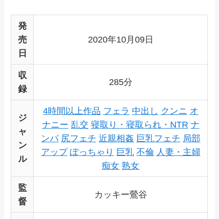
発
売
2020年10月09日
日
収
285分
録
4時間以上作品
フェラ
中出し
クンニ
オ
ジ
ナニー
乱交
寝取り・寝取られ・NTR
ナ
ャ
ンパ
尻フェチ
近親相姦
巨乳フェチ
局部
ン
アップ
ぽっちゃり
巨乳
不倫
人妻・主婦
ル
痴女
熟女
監
カッキー鶯谷
督