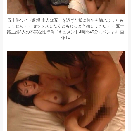
五十路ワイド劇場 主人は五十を過ぎた私に何年も触れようとも
しません・・ セックスしたくともじっと辛抱してきた・・ 五十
路主婦8人の不実な性行為ドキュメント4時間45分スペシャル 画
像14