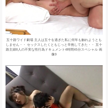
五十路ワイド劇場 主人は五十を過ぎた私に何年も触れようとも
しません・・ セックスしたくともじっと辛抱してきた・・ 五十
路主婦8人の不実な性行為ドキュメント4時間45分スペシャル 画
像9