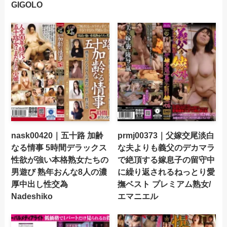
GIGOLO
nask00420｜五十路 加齢
prmj00373｜父嫁交尾淡白
なる情事 5時間デラックス
な夫よりも義父のデカマラ
性欲が強い本格熟女たちの
で絶頂する嫁息子の留守中
男遊び 熟年おんな8人の濃
に繰り返されるねっとり愛
厚中出し性交為
撫ベスト プレミアム熟女/
Nadeshiko
エマニエル