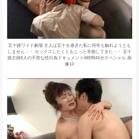
五十路ワイド劇場 主人は五十を過ぎた私に何年も触れようとも
しません・・ セックスしたくともじっと辛抱してきた・・ 五十
路主婦8人の不実な性行為ドキュメント4時間45分スペシャル 画
像10