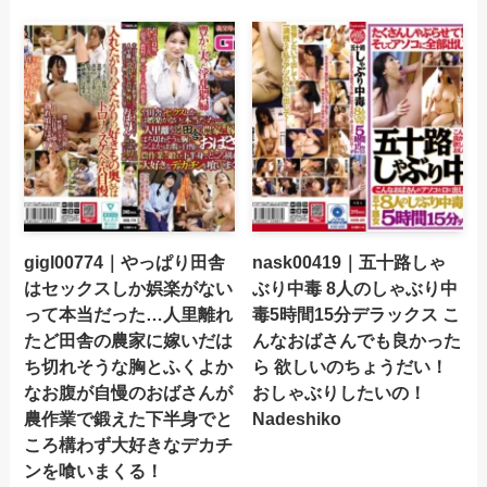
gigl00774｜やっぱり田舎
nask00419｜五十路しゃ
はセックスしか娯楽がない
ぶり中毒 8人のしゃぶり中
って本当だった…人里離れ
毒5時間15分デラックス こ
たど田舎の農家に嫁いだは
んなおばさんでも良かった
ち切れそうな胸とふくよか
ら 欲しいのちょうだい！
なお腹が自慢のおばさんが
おしゃぶりしたいの！
農作業で鍛えた下半身でと
Nadeshiko
ころ構わず大好きなデカチ
ンを喰いまくる！