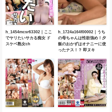
h_1454mcsr63302｜ここ
h_1724a164f00002｜うち
でヤリたいサカる痴女 ド
の母ちゃんは性欲強め！夕
スケベ熟女ch
飯のおかずはオナニーに使
ったナス！？ 即ヌキ