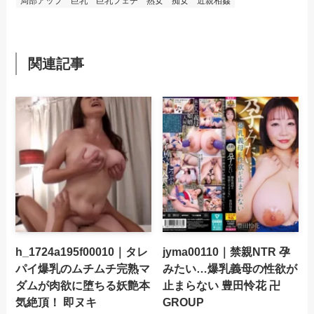
局部アップ
巨乳
巨乳フェチ
熟女
痴女
近親相姦
関連記事
h_1724a195f00010｜タレ
jyma00110｜禁親NTR 孕
パイ爆乳のムチムチ完熟マ
みたい…爆乳義母の性欲が
ダムが肉欲に堕ちる妖艶本
止まらない 豊田怜花 卍
気絶頂！ 即ヌキ
GROUP