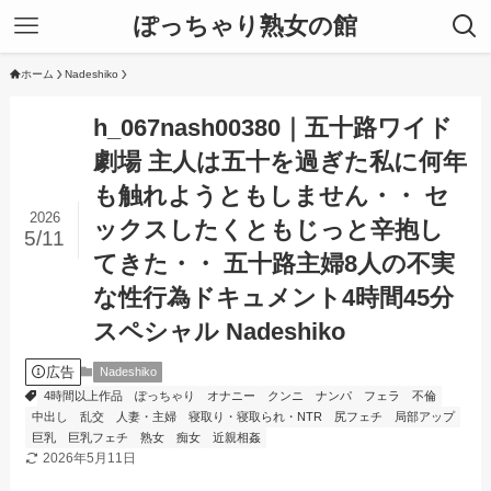
ぽっちゃり熟女の館
ホーム
Nadeshiko
h_067nash00380｜五十路ワイド
劇場 主人は五十を過ぎた私に何年
も触れようともしません・・ セ
2026
ックスしたくともじっと辛抱し
5/11
てきた・・ 五十路主婦8人の不実
な性行為ドキュメント4時間45分
スペシャル Nadeshiko
広告
Nadeshiko
4時間以上作品
ぽっちゃり
オナニー
クンニ
ナンパ
フェラ
不倫
中出し
乱交
人妻・主婦
寝取り・寝取られ・NTR
尻フェチ
局部アップ
巨乳
巨乳フェチ
熟女
痴女
近親相姦
2026年5月11日