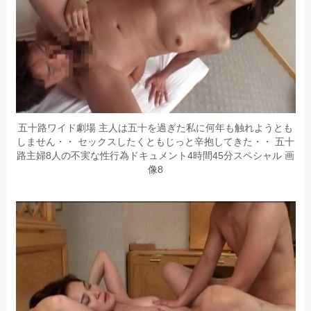
五十路ワイド劇場 主人は五十を過ぎた私に何年も触れようとも
しません・・ セックスしたくともじっと辛抱してきた・・ 五十
路主婦8人の不実な性行為ドキュメント4時間45分スペシャル 画
像8