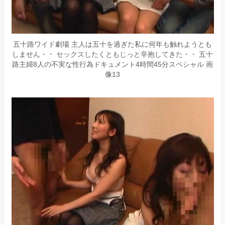
五十路ワイド劇場 主人は五十を過ぎた私に何年も触れようとも
しません・・ セックスしたくともじっと辛抱してきた・・ 五十
路主婦8人の不実な性行為ドキュメント4時間45分スペシャル 画
像13