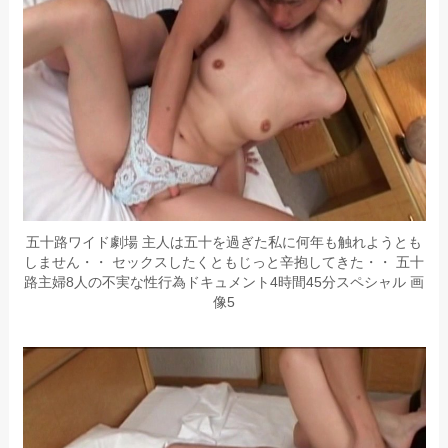
五十路ワイド劇場 主人は五十を過ぎた私に何年も触れようとも
しません・・ セックスしたくともじっと辛抱してきた・・ 五十
路主婦8人の不実な性行為ドキュメント4時間45分スペシャル 画
像5